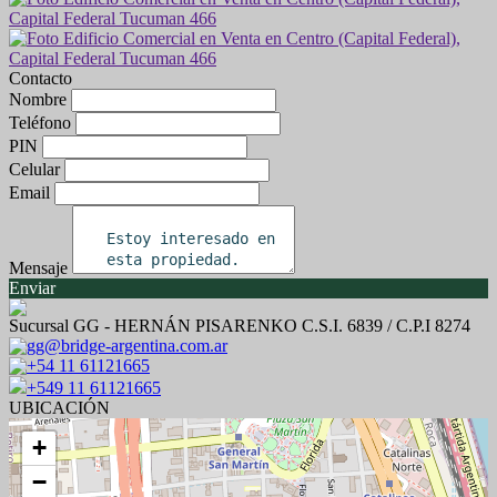
Contacto
Nombre
Teléfono
PIN
Celular
Email
Mensaje
Enviar
Sucursal GG - HERNÁN PISARENKO C.S.I. 6839 / C.P.I 8274
gg@bridge-argentina.com.ar
+54 11 61121665
+549 11 61121665
UBICACIÓN
+
−