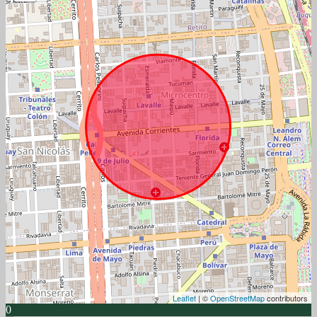
Leaflet
| ©
OpenStreetMap
contributors
0