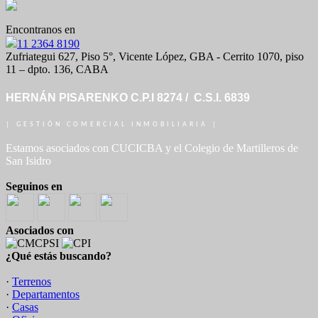
Encontranos en
11 2364 8190
Zufriategui 627, Piso 5°, Vicente López, GBA - Cerrito 1070, piso
11 – dpto. 136, CABA
HERNÁN PISARENKO C.P.I 8274 / C.S.I. 6839
| GESTIÓN COMERCIAL INMOBILIARIA |
Estamos asociados con CUCICBA y el Colegio de Martilleros de
San Isidro
Seguinos en
Asociados con
¿Qué estás buscando?
·
Terrenos
·
Departamentos
·
Casas