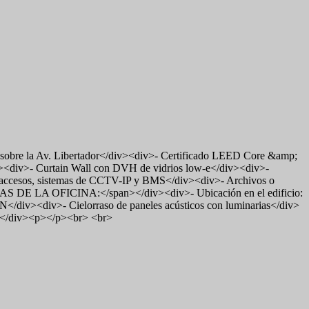
obre la Av. Libertador</div><div>- Certificado LEED Core &amp;
v><div>- Curtain Wall con DVH de vidrios low-e</div><div>-
de accesos, sistemas de CCTV-IP y BMS</div><div>- Archivos o
S DE LA OFICINA:</span></div><div>- Ubicación en el edificio:
</div><div>- Cielorraso de paneles acústicos con luminarias</div>
></div><p></p><br> <br>