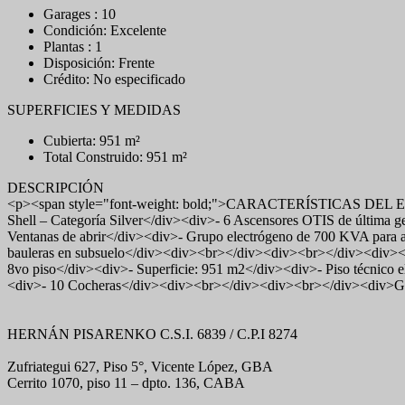
Garages : 10
Condición: Excelente
Plantas : 1
Disposición: Frente
Crédito: No especificado
SUPERFICIES Y MEDIDAS
Cubierta: 951 m²
Total Construido: 951 m²
DESCRIPCIÓN
<p><span style="font-weight: bold;">CARACTERÍSTICAS DEL EDIFIC
Shell – Categoría Silver</div><div>- 6 Ascensores OTIS de última
Ventanas de abrir</div><div>- Grupo electrógeno de 700 KVA para a
bauleras en subsuelo</div><div><br></div><div><br></div><div>
8vo piso</div><div>- Superficie: 951 m2</div><div>- Piso técnico 
<div>- 10 Cocheras</div><div><br></div><div><br></div><div>G
HERNÁN PISARENKO C.S.I. 6839 / C.P.I 8274
Zufriategui 627, Piso 5°, Vicente López, GBA
Cerrito 1070, piso 11 – dpto. 136, CABA