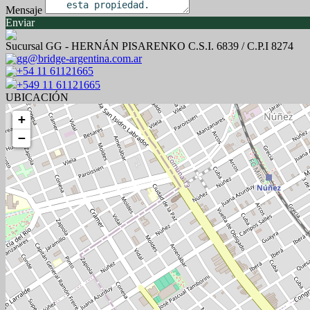
Mensaje
Enviar
Sucursal GG - HERNÁN PISARENKO C.S.I. 6839 / C.P.I 8274
gg@bridge-argentina.com.ar
+54 11 61121665
+549 11 61121665
UBICACIÓN
+
−