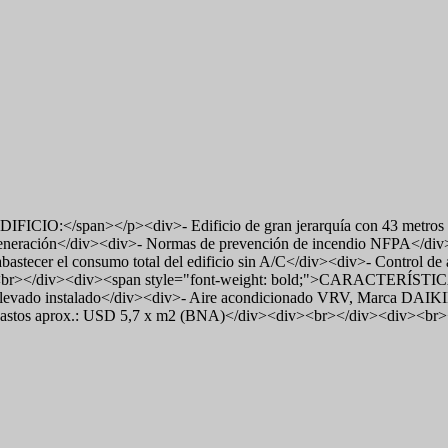
IO:</span></p><div>- Edificio de gran jerarquía con 43 metros s
 generación</div><div>- Normas de prevención de incendio NFPA</di
bastecer el consumo total del edificio sin A/C</div><div>- Control 
<br></div><div><span style="font-weight: bold;">CARACTERÍSTICA
elevado instalado</div><div>- Aire acondicionado VRV, Marca DAIKIN
astos aprox.: USD 5,7 x m2 (BNA)</div><div><br></div><div><br